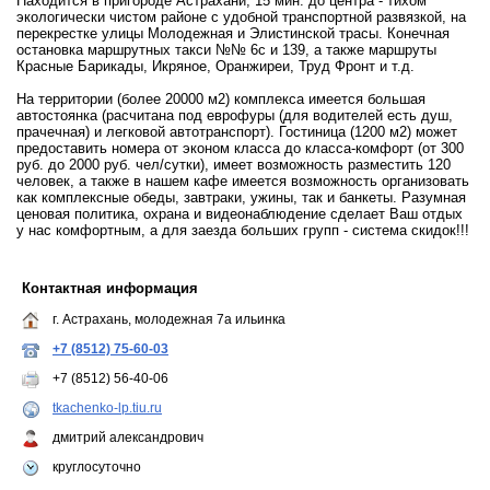
Находится в пригороде Астрахани, 15 мин. до центра - тихом
экологически чистом районе с удобной транспортной развязкой, на
перекрестке улицы Молодежная и Элистинской трасы. Конечная
остановка маршрутных такси №№ 6с и 139, а также маршруты
Красные Барикады, Икряное, Оранжиреи, Труд Фронт и т.д.
На территории (более 20000 м2) комплекса имеется большая
автостоянка (расчитана под еврофуры (для водителей есть душ,
прачечная) и легковой автотранспорт). Гостиница (1200 м2) может
предоставить номера от эконом класса до класса-комфорт (от 300
руб. до 2000 руб. чел/сутки), имеет возможность разместить 120
человек, а также в нашем кафе имеется возможность организовать
как комплексные обеды, завтраки, ужины, так и банкеты. Разумная
ценовая политика, охрана и видеонаблюдение сделает Ваш отдых
у нас комфортным, а для заезда больших групп - система скидок!!!
Контактная информация
г. Астрахань, молодежная 7а ильинка
+7 (8512) 75-60-03
+7 (8512) 56-40-06
tkachenko-lp.tiu.ru
дмитрий александрович
круглосуточно